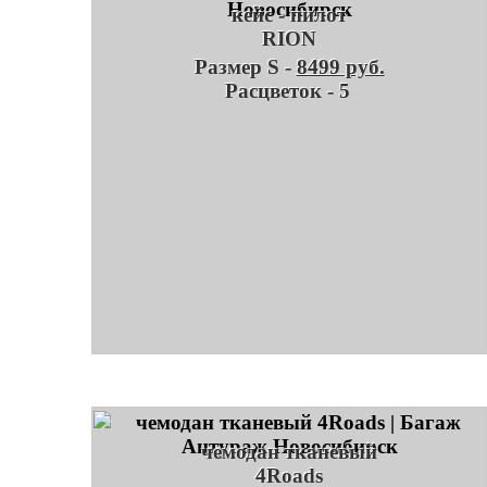
кейс - пилот
RION
Размер S -
8499 руб.
Расцветок - 5
чемодан тканевый
4Roads