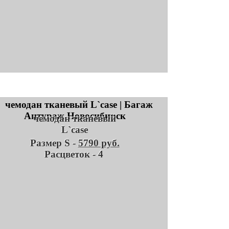
чемодан тканевый
L`case
Размер S -
5790 руб.
Расцветок - 4