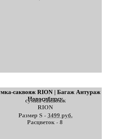
сумка-саквояж
RION
Размер S -
3499 руб.
Расцветок - 8