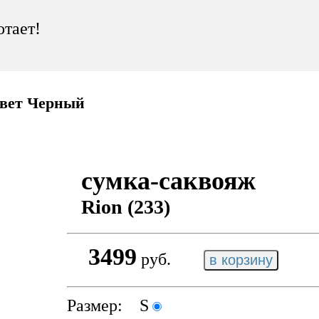
отает!
цвет Черный
сумка-саквояж
Rion (233)
3499
руб.
Размер: S