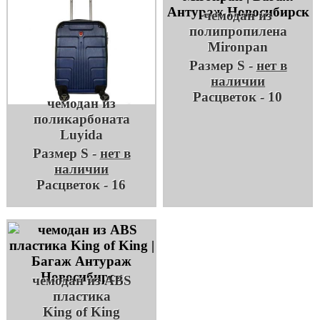
чемодан из
полипропилена
Mironpan
Размер S -
нет в
наличии
Расцветок - 10
чемодан из
поликарбоната
Luyida
Размер S -
нет в
наличии
Расцветок - 16
чемодан из ABS
пластика
King of King