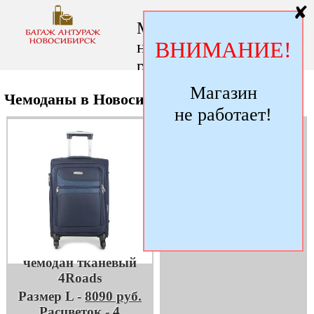
✘
Магазин
ВНИМАНИЕ!
не
работает!
Магазин
Чемоданы в Новосибирске
не работает!
чемодан тканевый
Калининград
Размер L -
6790 руб.
Расцветок - 6
чемодан тканевый
4Roads
Размер L -
8090 руб.
Расцветок - 4